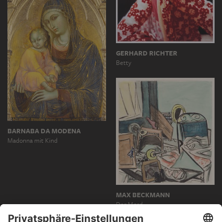
GERHARD RICHTER
Betty
BARNABA DA MODENA
Madonna mit Kind
MAX BECKMANN
Der Mord