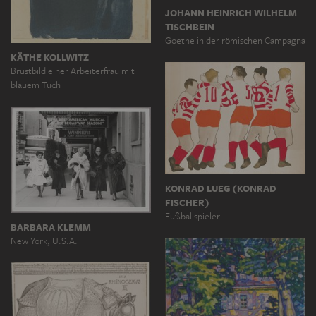
JOHANN HEINRICH WILHELM
TISCHBEIN
Goethe in der römischen Campagna
KÄTHE KOLLWITZ
Brustbild einer Arbeiterfrau mit
blauem Tuch
KONRAD LUEG (KONRAD
FISCHER)
Fußballspieler
BARBARA KLEMM
New York, U.S.A.