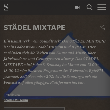
EN
STÄDEL MIXTAPE
Ein Kunstwerk – ein Soundtrack: Das STÄDEL MIXTAPE
ist ein Podcast von Städel Museum und ByteFM. Hier
verbinden sich die Welten von Kunst und Musik, über
Jahrhunderte und Genregrenzen hinweg. Das STÄDEL
MIXTAPE wird jeden 3. Samstag im Monat von 12.00–
13.00 Uhr im linearen Programm des Webradios ByteFM
gesendet. Seit November 2021 ist die Sendung auch als
Podcast auf allen gängigen Plattformen hörbar.
Erstellt von
Städel Museum