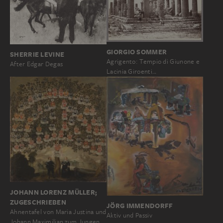
GIORGIO SOMMER
SHERRIE LEVINE
Agrigento: Tempio di Giunone e
After Edgar Degas
Lacinia Giroenti…
JOHANN LORENZ MÜLLER;
ZUGESCHRIEBEN
JÖRG IMMENDORFF
Ahnentafel von Maria Justina und
Aktiv und Passiv
Johann Maximilian zum Jungen