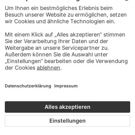
BARBARA KLEMM
Arnulf Rainer, Wien, 2014
HANS METTEL
Auf einem Hocker sitzender
Jüngling mit angezogenen
Beinen