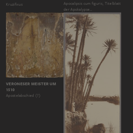
Apocalipsis cum figuris, Titelblatt
Kruzifixus
der Apokalypse…
VERONESER MEISTER UM
1510
Apostelabschied (?)