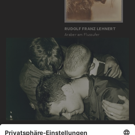
RUDOLF FRANZ LEHNERT
Araber am Flussufer
WOLFGANG TILLMANS
Arkadia I