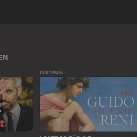
ARSTELLUNG
FLUSSLANDSCHAFT
FRAU
GEBÄUDE
GEWALT
KIND
MUS
TIBER
TIER
EN
DIGITORIAL