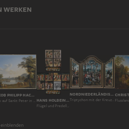
N WERKEN
NORDNIEDERLÄNDISCHER MEISTER UM 1530, JAN SWART ?
JAKOB PHILIPP HACKERT
Triptychon mit der Kreuzigung Christi, Heiligen und Stifterfamilie
HANS HOLBEIN D. Ä.
Flusslan
Blick auf Sankt Peter in Rom
Flügel und Predella des Frankfurter Dominikaneraltars
einblenden