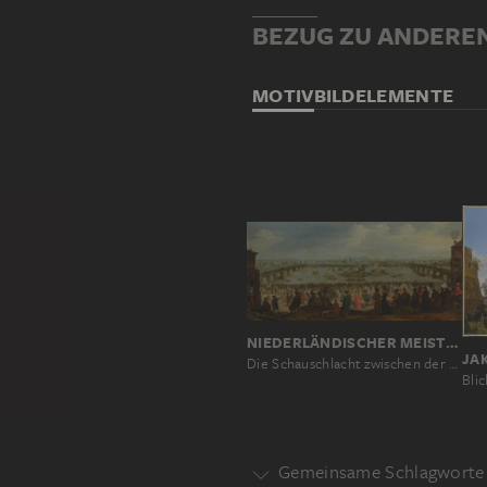
BEZUG ZU ANDERE
MOTIV
BILDELEMENTE
NIEDERLÄNDISCHER MEISTER UM 1619, NACH JACQUES CALLOT
Die Schauschlacht zwischen der Weber- und der Färberzunft auf dem Arno in Florenz am 25. Juli 1619
Gemeinsame Schlagworte 