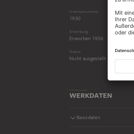
Inventarnummer
1930
Erwerbung
Erworben 1936
Status
Nicht ausgestellt
WERKDATEN
Basisdaten