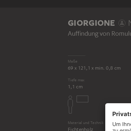
GIORGIONE
N
Auffindung von Romul
Maße
69 x 121,1 x min. 0,8 cm
Tiefe max
1,1 cm
Material und Technik
Fichtenholz