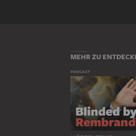
Motivgattung
HISTORIE
MYTHOLOGISCHE D
Motiv
ACCA LARENTIA
FAUSTULUS
ROMULUS
ROMULUS UND RE
MEHR ZU ENTDECK
PODCAST