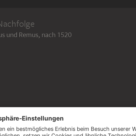
achfolge
us und Remus
, nach 1520