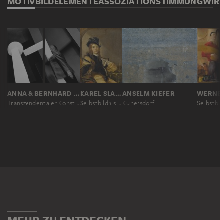
MOTIV
BILDELEMENTE
ASSOZIATION
STIMMUNG
WI
ANNA & BERNHARD BLUME
KAREL SLABBAERT
ANSELM KIEFER
Transzendentaler Konstruktivismus
Selbstbildnis mit Totenkopf
Kunersdorf
MEHR ZU ENTDECKEN