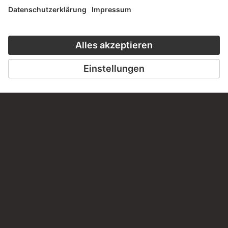
DER STÄDEL KURS
CLOSE UP
ZUR MODERNE
ZU CLOSE UP
ZUM ONLINEKURS
KONTAKT
Haben Sie Anregungen, Fragen oder Informationen zu
diesem Werk?