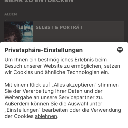
ALBEN
SELBST & PORTRÄT
40 Werke
SELBSTBILDNISSE
9 Werke
KUNSTGESCHICHTE ONLINE
SELBST & PORTRÄ