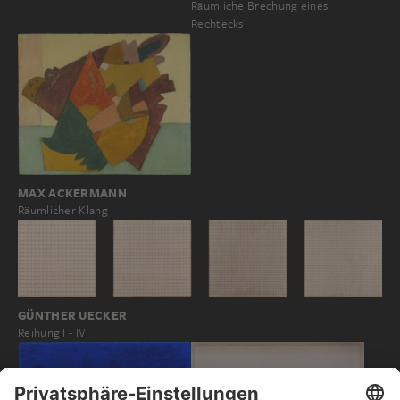
Räumliche Brechung eines
Rechtecks
MAX ACKERMANN
Räumlicher Klang
GÜNTHER UECKER
Reihung I - IV