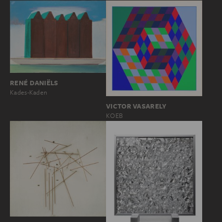
RENÉ DANIËLS
Kades-Kaden
VICTOR VASARELY
KOEB