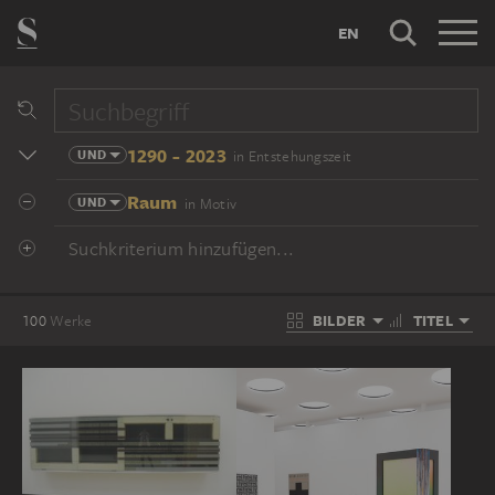
EN
1290 - 2023
UND
in Entstehungszeit
Raum
UND
in Motiv
Suchkriterium hinzufügen...
BILDER
TITEL
100
Werke