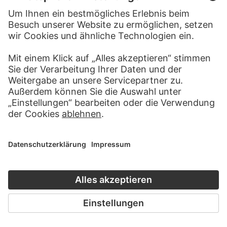
YVES KLEIN
RUDOLF JAHNS
Relief éponge bleu (Kleine
Relief, Konstr.
Nachtmusik)
ERNST WILHELM NAY
Rhythmen in Purpur und Grau