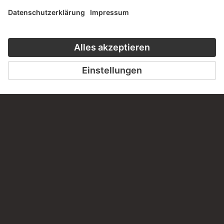
DER STÄDEL KURS
CLOSE UP
ZUR MODERNE
ZU CLOSE UP
ZUM ONLINEKURS
KONTAKT
Haben Sie Anregungen, Fragen oder Informationen zu
diesem Werk?
SCHREIBEN SIE UNS