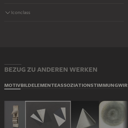
Iconclass
BEZUG ZU ANDEREN WERKEN
MOTIV
BILDELEMENTE
ASSOZIATION
STIMMUNG
WI