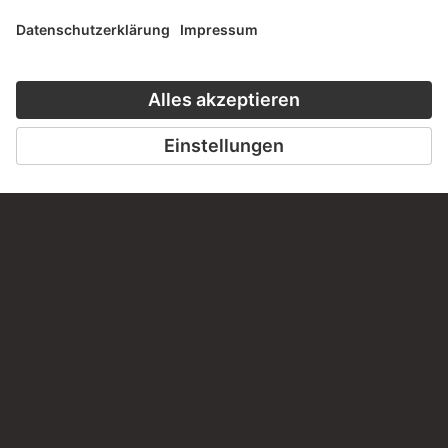
ZU CLOSE UP
ZUM ONLINEKURS
KONTAKT
Haben Sie Anregungen, Fragen oder Informationen zu
diesem Werk?
SCHREIBEN SIE UNS
PERMALINK