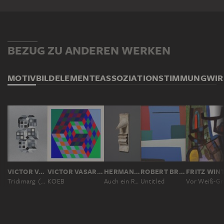
BEZUG ZU ANDEREN WERKEN
MOTIV
BILDELEMENTE
ASSOZIATION
STIMMUNG
WI
VICTOR VASARELY
VICTOR VASARELY
HERMANN GLÖCKNER
ROBERT BREER
FRITZ WIN
Tridimarg (silber)
KOEB
Auch ein Relief
Untitled
Vor Weiß-Gr