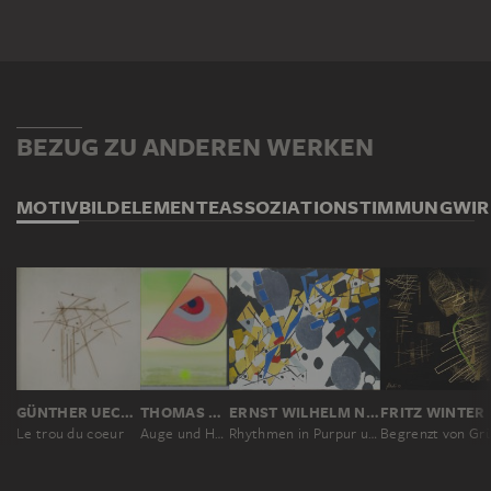
BEZUG ZU ANDEREN WERKEN
MOTIV
BILDELEMENTE
ASSOZIATION
STIMMUNG
WI
GÜNTHER UECKER
THOMAS SCHEIBITZ
ERNST WILHELM NAY
FRITZ WINTER
Le trou du coeur
Auge und Horizont
Rhythmen in Purpur und Grau
Begrenzt von Gr