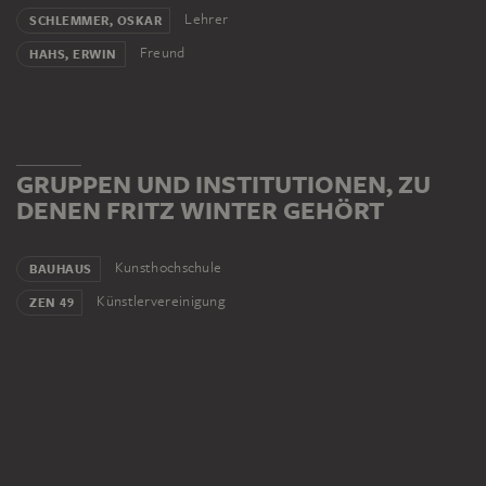
bildende Künste in Kassel. 1974 erhält er das Große
Lehrer
SCHLEMMER, OSKAR
Verdienstkreuz der Bundesrepublik Deutschland mit
Freund
HAHS, ERWIN
Stern und eröffnet im folgenden Jahr das Fritz-Winter-
Haus in Ahlen. Der Künstler stirbt 1976 in Herrsching am
Ammersee.
GRUPPEN UND INSTITUTIONEN, ZU
DENEN FRITZ WINTER GEHÖRT
Kunsthochschule
BAUHAUS
Künstlervereinigung
ZEN 49