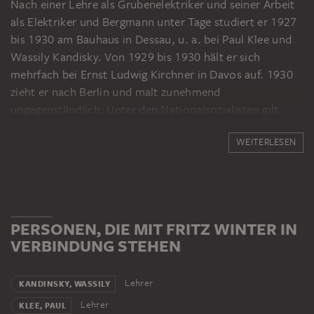
Nach einer Lehre als Grubenelektriker und seiner Arbeit
als Elektriker und Bergmann unter Tage studiert er 1927
bis 1930 am Bauhaus in Dessau, u. a. bei Paul Klee und
Wassily Kandisky. Von 1929 bis 1930 hält er sich
mehrfach bei Ernst Ludwig Kirchner in Davos auf. 1930
zieht er nach Berlin und malt zunehmend
ungegenständlich. Unter den Nationalsozialisten gilt
seine Kunst als entartet, seine Werke werden
WEITERLESEN
beschlagnahmt und er erhält Malverbot. Als Soldat
fertigt er im Krieg Feldskizzen an, aus denen die
Werkgruppe "Triebkräfte der Erde" hervorgeht. 1949
kehrt er aus russischer Gefangenschaft zurück. Im
gleichen Jahr wird er Gründungsmitglied von Zen 49 in
PERSONEN, DIE MIT FRITZ WINTER IN
der Münchner Galerie Stangl. Seine Bilder thematisieren
VERBINDUNG STEHEN
zunehmend elementare Naturkräfte. Winter ist 1950 bei
der 25. Biennale in Venedig vertreten, auch auf zwei
documenta-Ausstellungen sind seine Werke zu sehen.
Lehrer
KANDINSKY, WASSILY
1955 bis 1970 lehrt er an der Staatlichen Hochschule für
Lehrer
KLEE, PAUL