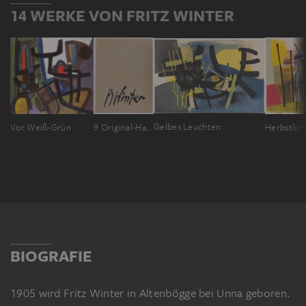
14 WERKE VON FRITZ WINTER
Gelbes Leuchten
Vor Weiß-Grün
9 Original-Handdrucke
Herbstlic
BIOGRAFIE
1905 wird Fritz Winter in Altenbögge bei Unna geboren.