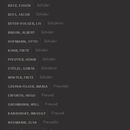
Professur an der Staatlichen Kunstakademie in
Schüler
BATZ, EUGEN
Düsseldorf an, wo er Maltechnik unterrichtet. Nach dem
Schüler
BEST, JACOB
Machtantritt der Nationalsozialisten wird er 1933 von
Schülerin
seinem Posten entlassen. Klee emigriert in die Schweiz
BEYER-VOLGER, LIS
nach Bern. Seine Werke werden von den
Schüler
BRAUN, ALBERT
Nationalsozialisten als „entartet“ diffamiert und 102
Schüler
HOFMANN, OTTO
Arbeiten aus öffentlichen Sammlungen beschlagnahmt.
Schüler
KUHR, FRITZ
1939 hat Klee sein produktivstes Jahr mit 1253 Werken.
Schüler
Ein Jahr später stirbt er in Locarno-Muralto in der
PFEIFFER, HENRI
Schweiz.
Schülerin
STÖLZL, GUNTA
Schüler
WINTER, FRITZ
Freundin
CASPAR-FILSER, MARIA
Freund
ERFURTH, HUGO
Freund
GROHMANN, WILL
Freund
KANDINSKY, WASSILY
Freundin
NEUMANN, ELSA