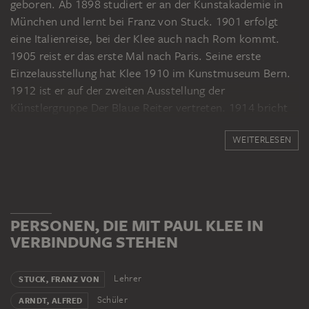
geboren. Ab 1898 studiert er an der Kunstakademie in
München und lernt bei Franz von Stuck. 1901 erfolgt
eine Italienreise, bei der Klee auch nach Rom kommt.
1905 reist er das erste Mal nach Paris. Seine erste
Einzelausstellung hat Klee 1910 im Kunstmuseum Bern.
1912 ist er auf der zweiten Ausstellung der
Künstlergruppe Der Blaue Reiter vertreten. 1914 bricht
Klee zu einer Tunesienreise auf und besucht unter
WEITERLESEN
anderem die Hauptstadt Tunis. 1916 wird er in den
Kriegsdienst einberufen. In Zürich kommt er 1919 in
Kontakt mit dem Dada-Kreis. 1920 beruft ihn Walter
Gropius an das Bauhaus nach Weimar, wo Klee ein Jahr
später hinzieht. 1924 gründet er zusammen mit Lyonel
PERSONEN, DIE MIT PAUL KLEE IN
Feininger, Wassily Kandinsky und Alexej von Jawlensky
VERBINDUNG STEHEN
die Künstlervereinigung Die Blaue Vier. 1926 wird das
Bauhaus nach Dessau verlegt, sodass Klee dort in eines
der Meisterhäuser zieht. 1928 reist er nach Ägypten.
Lehrer
STUCK, FRANZ VON
1931 verlässt Klee das Bauhaus und nimmt eine
Schüler
ARNDT, ALFRED