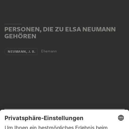
PERSONEN, DIE ZU ELSA NEUMANN
GEHÖREN
Ehemann
NEUMANN, J. B.
RECHTLICHES
Impressum
Datenschutz