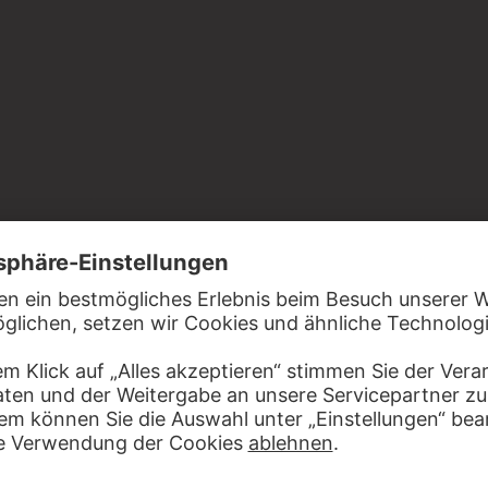
 aus schwarzen Plastikperlen
es Städelkomitees 21. Jahrhundert, Eigentum des
 e.V.