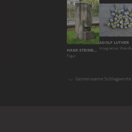
ADOLF LUTHER
Integration Wandl
HANS STEINBRENNER
Figur
Gemeinsame Schlagworte 
Motivgattung
ABSTRAKTION
Motiv
FRANKFURT AM MAIN
KONST