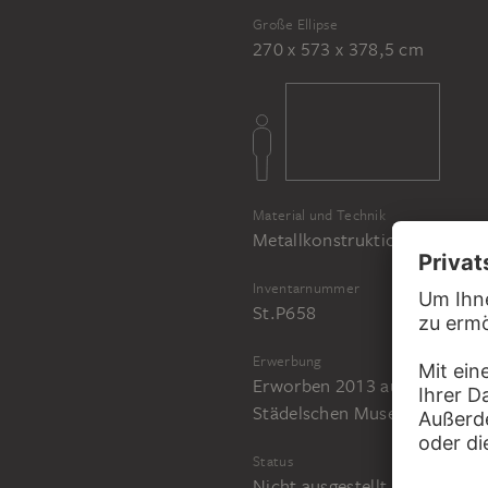
Große Ellipse
270 x 573 x 378,5 cm
Material und Technik
Metallkonstruktion, Vorhänge
Inventarnummer
St.P658
Erwerbung
Erworben 2013 aus Mitteln d
Städelschen Museums-Vereins
Status
Nicht ausgestellt