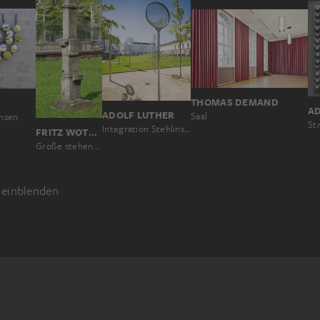
THOMAS DEMAND
AD
ADOLF LUTHER
Saal
insen
Integration Stehlinsen
FRITZ WOTRUBA
Große stehende Figur
einblenden
RUKTION
RAUM
STÄDEL GARTEN (FRANKFURT AM MAIN)