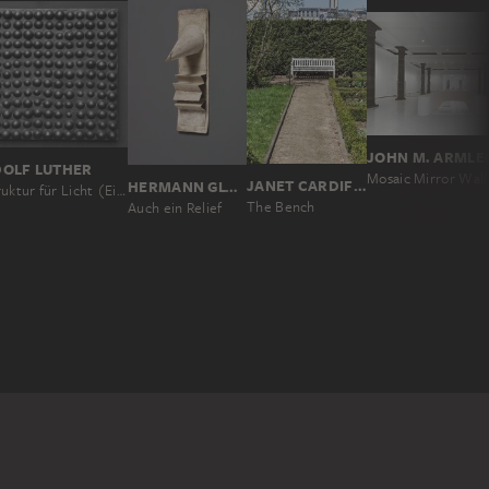
JOHN M. ARMLE
OLF LUTHER
Mosaic Mirror Wall
JANET CARDIFF, GEORGE BURES MILLER
HERMANN GLÖCKNER
Struktur für Licht (Eierrelief)
The Bench
Auch ein Relief
STÄDEL MUSEUM (FRANKFURT AM MAIN)