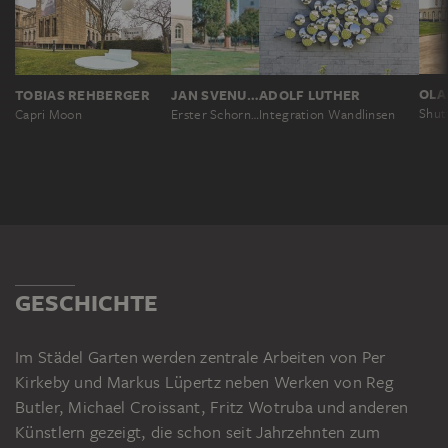
OLA
TOBIAS REHBERGER
JAN SVENUNGSSON
ADOLF LUTHER
Capri Moon
Erster Schornstein II
Integration Wandlinsen
GESCHICHTE
Im Städel Garten werden zentrale Arbeiten von Per
Kirkeby und Markus Lüpertz neben Werken von Reg
Butler, Michael Croissant, Fritz Wotruba und anderen
Künstlern gezeigt, die schon seit Jahrzehnten zum