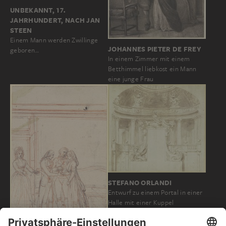
UNBEKANNT, 17.
JAHRHUNDERT, NACH JAN
STEEN
Einem Mann werden Zwillinge
JOHANNES PIETER DE FREY
geboren…
In einem Zimmer mit einem
Betthimmel liebkost ein Mann
eine junge Frau
STEFANO ORLANDI
Entwurf zu einem Portal in einer
Halle mit einer Kuppel