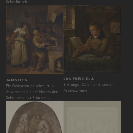
Schreibtisch
JAN EKELS D. J.
JAN STEEN
Ein junger Zeichner in seinem
Ein Goldschmied schmilzt in
Arbeitszimmer
Anwesenheit eines Notars den
Schmuck einer Frau ein…