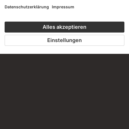
HÖRERLEBNIS
DER STÄDEL
ZUR MODE
ZUM PODCAST
ZUM ONLINEK
KONTAKT
Haben Sie Anregungen, Fragen oder Informationen zu