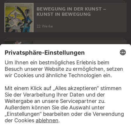
BEWEGUNG IN DER KUNST –
KUNST IN BEWEGUNG
22 Werke
DUFTE KUNST
13 Werke
KINDERBILDNISSE
15 Werke
PODCAST
KUNSTGESCHICHT