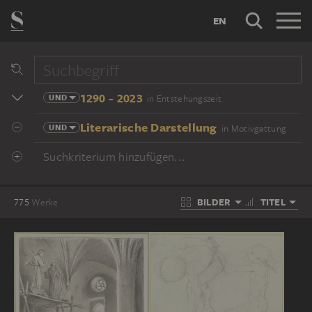
EN
1290 - 2023
UND
in Entstehungszeit
Literarische Darstellung
UND
in Motivgattung
Suchkriterium hinzufügen...
BILDER
TITEL
775
Werke