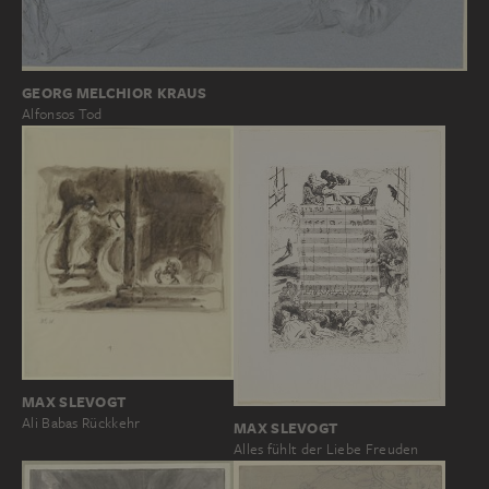
GEORG MELCHIOR KRAUS
Alfonsos Tod
MAX SLEVOGT
Ali Babas Rückkehr
MAX SLEVOGT
Alles fühlt der Liebe Freuden