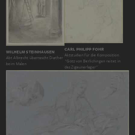
CARL PHILIPP FOHR
WILHELM STEINHAUSEN
Aktstudien für die Komposition
Abt Albrecht überrascht Diether
"Götz von Berlichingen reitet in
beim Malen
das Zigeunerlager"