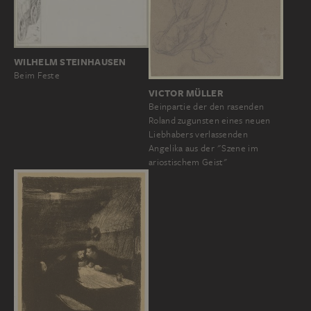
WILHELM STEINHAUSEN
Beim Feste
VICTOR MÜLLER
Beinpartie der den rasenden
Roland zugunsten eines neuen
Liebhabers verlassenden
Angelika aus der "Szene im
ariostischem Geist"