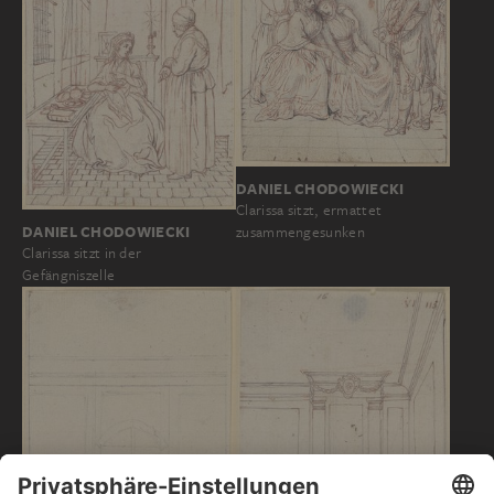
DANIEL CHODOWIECKI
Clarissa sitzt, ermattet
DANIEL CHODOWIECKI
zusammengesunken
Clarissa sitzt in der
Gefängniszelle