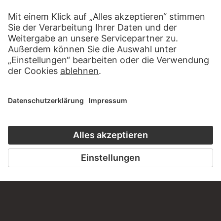
KONTAKT
Haben Sie Anregungen, Fragen oder Informationen zu
diesem Werk?
SCHREIBEN SIE UNS
PERMALINK
staedelmuseum.de/go/ds/sg3044vz
LETZTE AKTUALISIERUNG