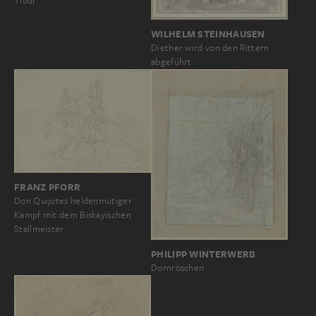
Tibur
WILHELM STEINHAUSEN
Diether wird von den Rittern
abgeführt
FRANZ PFORR
Don Quijotes heldenmütiger
Kampf mit dem Biskayischen
Stallmeister
PHILIPP WINTERWERB
Dornröschen