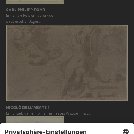
CARL PHILIPP FOHR
Ein einen Fels erkletternder
altdeutscher Jäger…
NICOLÒ DELL'ABATE ?
Ein Engel, der ein ornamentiertes Wappen hält…