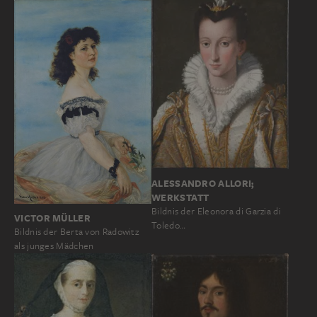
ALESSANDRO ALLORI;
WERKSTATT
Bildnis der Eleonora di Garzia di
VICTOR MÜLLER
Toledo…
Bildnis der Berta von Radowitz
als junges Mädchen