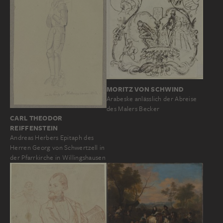
MORITZ VON SCHWIND
Arabeske anlässlich der Abreise
des Malers Becker
CARL THEODOR
REIFFENSTEIN
Andreas Herbers Epitaph des
Herren Georg von Schwertzell in
der Pfarrkirche in Willingshausen