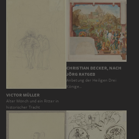
CHRISTIAN BECKER, NACH
JÖRG RATGEB
Anbetung der Heiligen Drei
Könige…
VICTOR MÜLLER
Alter Mönch und ein Ritter in
historischer Tracht