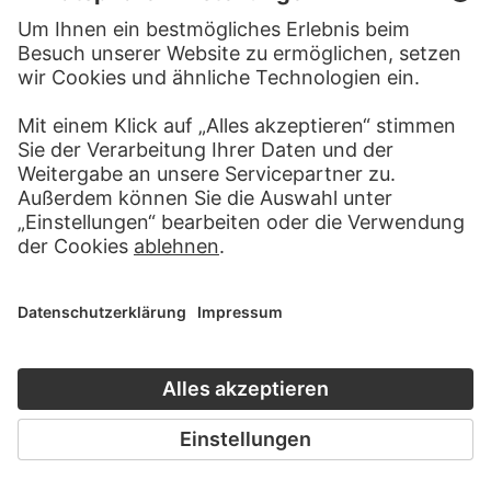
GEORG KARL URLAUB
In der Küche
FRANÇOIS BONVIN
Der kleine Zeichner
DAVID TENIERS D. J.
Der Raucher im Bauernwirtshaus