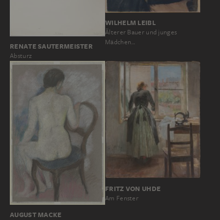
WILHELM LEIBL
Älterer Bauer und junges
Mädchen…
RENATE SAUTERMEISTER
Absturz
FRITZ VON UHDE
Am Fenster
AUGUST MACKE