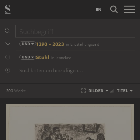
EN
1290 - 2023
UND
in Entstehungszeit
Stuhl
UND
in Iconclass
Suchkriterium hinzufügen...
BILDER
TITEL
303
Werke