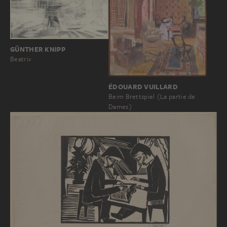
GÜNTHER KNIPP
Beatrix
ÉDOUARD VUILLARD
Beim Brettspiel (La partie de
Dames)