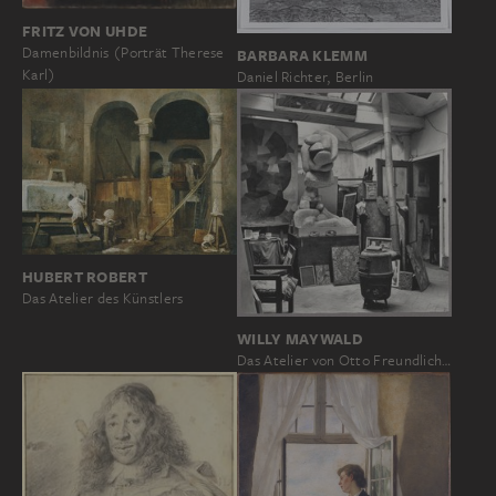
FRITZ VON UHDE
Damenbildnis (Porträt Therese
BARBARA KLEMM
Karl)
Daniel Richter, Berlin
HUBERT ROBERT
Das Atelier des Künstlers
WILLY MAYWALD
Das Atelier von Otto Freundlich…