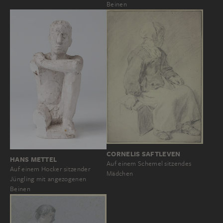
Beinen
CORNELIS SAFTLEVEN
HANS METTEL
Auf einem Schemel sitzendes
Auf einem Hocker sitzender
Mädchen
Jüngling mit angezogenen
Beinen