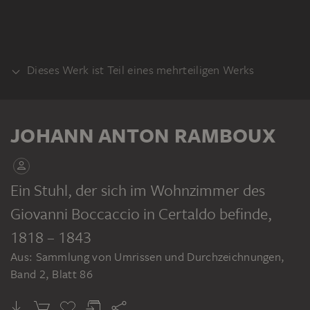
Dieses Werk ist Teil eines mehrteiligen Werks
KLEBEBAND
JOHANN ANTON RAMBOUX
Ein Stuhl, der sich im Wohnzimmer des
Giovanni Boccaccio in Certaldo befinde
,
JOHANN ANTON RAMBOUX
Sammlung von Umrissen und Durchzeichnungen, Band 2
1818 – 1843
Aus: Sammlung von Umrissen und Durchzeichnungen,
Band 2, Blatt 86