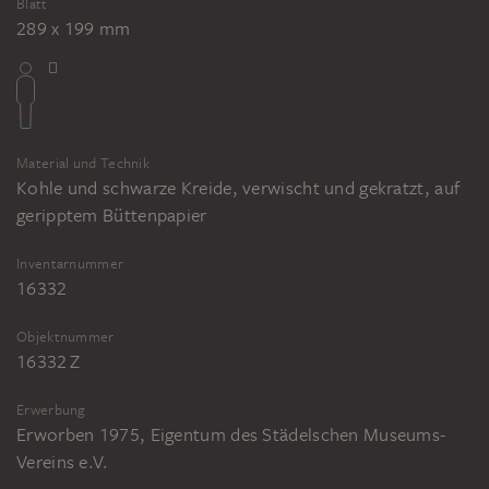
Blatt
Zeichenschüler, ca. 1738, Öl auf Holz, 21 x
289 x 199 mm
17,1 cm. Inv. Nr. AP 1982.07, Kimbell Art
Museum, Fort Worth
Jean Jacques Flipart nach Jean-Baptiste
Siméon Chardin: Le dessinateur / Der
Material und Technik
Zeichner, Radierung, Kupferstich, 392 x
Kohle und schwarze Kreide, verwischt und gekratzt, auf
296 mm. Inv. Nr. 6079 LR, Musée du
geripptem Büttenpapier
Louvre, Département des Arts graphiques,
Paris
Inventarnummer
16332
Jacques Fabien Gautier-Dagoty nach Jean-
Baptiste Siméon Chardin: Le dessinateur /
Objektnummer
Der Zeichner, ca. 1742/1743,
16332 Z
Vierfarbentiefdruck (Mezzotinto), 207 x
152 mm. Inv. Nr. 6082 LR, Musée du
Erwerbung
Erworben 1975, Eigentum des Städelschen Museums-
Louvre, Département des Arts graphiques,
Vereins e.V.
Paris