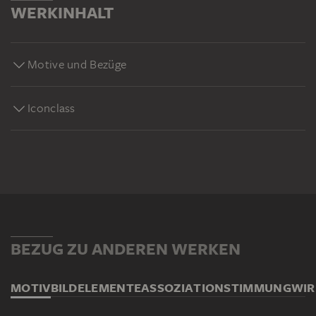
WERKINHALT
Motive und Bezüge
Iconclass
BEZUG ZU ANDEREN WERKEN
MOTIV
BILDELEMENTE
ASSOZIATION
STIMMUNG
WI