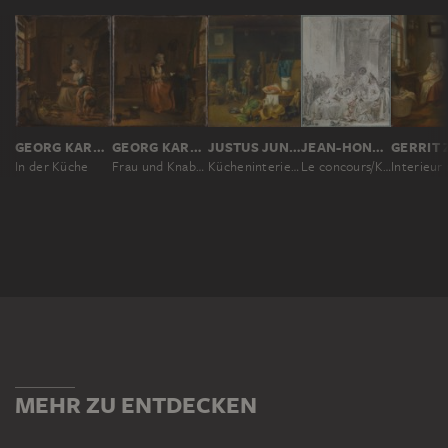
GEORG KARL URLAUB
GEORG KARL URLAUB
JUSTUS JUNCKER, JOHANN CONRAD SEEKATZ
JEAN-HONORÉ FRAGONARD
In der Küche
Frau und Knabe am Tisch
Kücheninterieur
Le concours/Kinderszene: Wettbewerb oder Unterweisung im Lesen
MEHR ZU ENTDECKEN