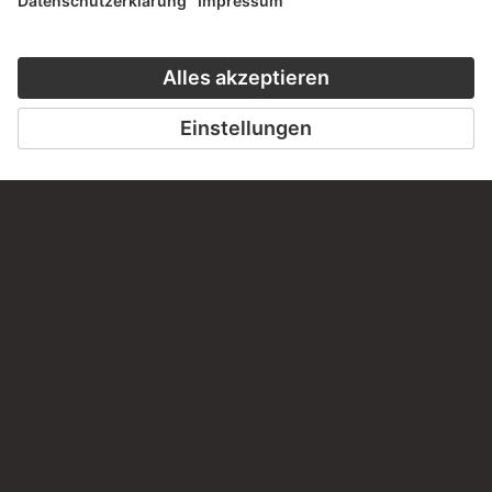
Haben Sie Anregungen, Fragen oder Informationen zu
diesem Werk?
SCHREIBEN SIE UNS
PERMALINK
staedelmuseum.de/go/ds/16332z
LETZTE AKTUALISIERUNG
14.07.2026