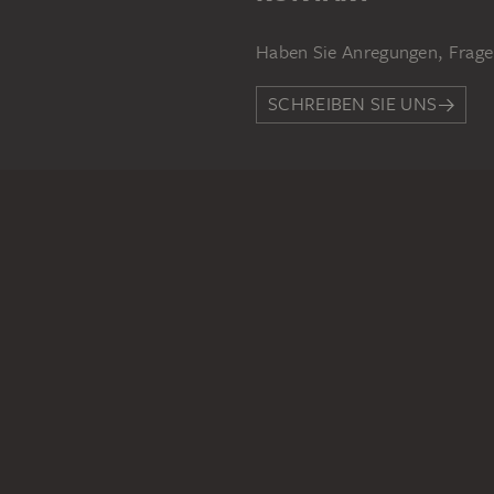
Haben Sie Anregungen, Frage
SCHREIBEN SIE UNS
PERMALINK
staedelmuseum.de/go/ds/137
RECHTLICHES
Impressum
Datenschutz