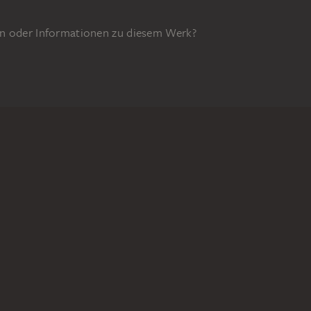
n oder Informationen zu diesem Werk?
GEFÖRDERT DURCH
29z
DIGITALE SAMMLUNG
Startseite
Werke