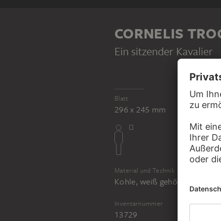
CORNELIS TRO
Ein sitzender Kavalier
Blatt
296 x 245 mm
Material und Technik
Kohle, weiß gehöht, auf bla
Inventarnummer
13729