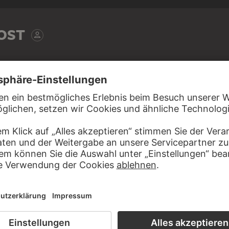
OST
uem Vergépapier