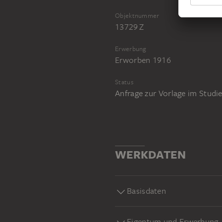
Objektnummer
13729 Z
Erwerbung
Erworben 1916
Status
Anfrage zur Vorlage im Stud
WERKDATEN
Basisdaten
Eigentum und Erwerbung