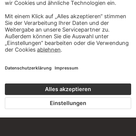
FRANÇOIS MORELLET
3 trames de lignes 0° +5° –5°
MARTIN BARRÉ
76-77-B