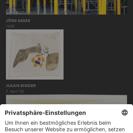
JÖRG SASSE
1698
JULIUS BISSIER
2. April 58