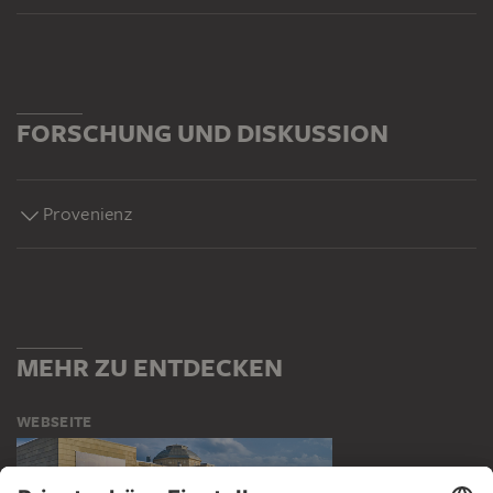
FORSCHUNG UND DISKUSSION
Provenienz
MEHR ZU ENTDECKEN
WEBSEITE