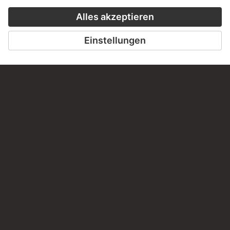
DER STÄDEL KURS
CLOSE UP
ZUR MODERNE
ZU CLOSE UP
ZUM ONLINEKURS
KONTAKT
Haben Sie Anregungen, Fragen oder Informationen zu
diesem Werk?
SCHREIBEN SIE UNS