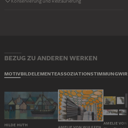
Konservierung und Restaurierung
BEZUG ZU ANDEREN WERKEN
MOTIV
BILDELEMENTE
ASSOZIATION
STIMMUNG
WI
AMELIE VON
HILDE HUTH
AMELIE VON WULFFEN