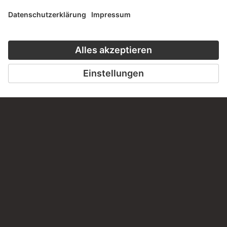
HÖRERLEBNIS
DER STÄDEL
ZUR MODE
ZUM PODCAST
ZUM ONLINEK
KONTAKT
Haben Sie Anregungen, Fragen oder Informationen zu
diesem Werk?
SCHREIBEN SIE UNS