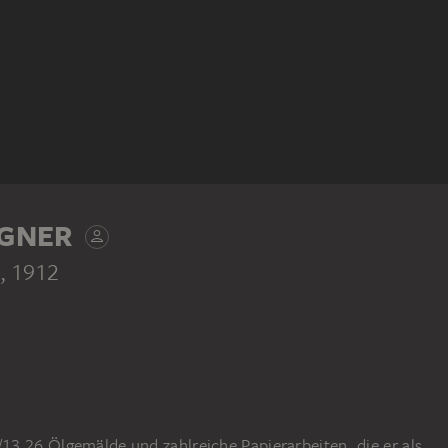
GNER
, 1912
3 26 Ölgemälde und zahlreiche Papierarbeiten, die er als