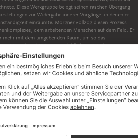
chnete. Diese Werkgruppe belegt seinen raschen Übergang
arstellungen zur Widergabe innerer Vorgänge, in denen er
enständigkeit einräumte. Morgner vollzog diesen Prozess
menkomplexes, dem arbeitenden Menschen auf dem Feld. Er
er mehr mit dem umgebenden Raum, um so das
von Mensch und Natur zu verbildlichen. Astrale
rtgeschrittene Entwicklungsstufe in diesem Prozess, auch
 schemenhafte Silhouette einer Gestalt erkennbar ist.
ngegenständliche Werke, da er sich auf Dauer nicht gänzlich
e. Astrale Komposition VI verbildlicht den Schwebezustand
traktion, wegen dem eine Sonderstellung im deutschen
erden muss.