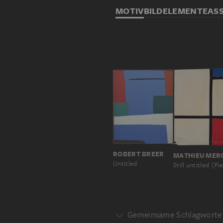
MOTIV
BILDELEMENTE
AS
ROBERT BREER
Untitled
Gemeinsame Schlagworte 