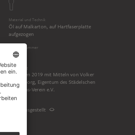
Material und Technik
Öl auf Malkarton, auf Hartfaserplatte
aufgezogen
Inventarnummer
2525
Erwerbung
Erworben 2019 mit Mitteln von Volker
Westerborg, Eigentum des Städelschen
Museums-Verein e.V.
Status
Nicht ausgestellt