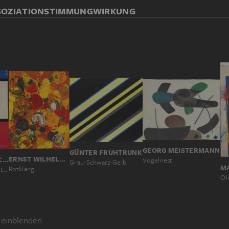
SOZIATION
STIMMUNG
WIRKUNG
GEORG MEISTERMANN
GÜNTER FRUHTRUNK
ERNST WILHELM NAY
MATHIEU MERCIER
Vogelnest
Grau-Schwarz-Gelb
Rotklang
Still untitled (Piet Mondrian)
einblenden