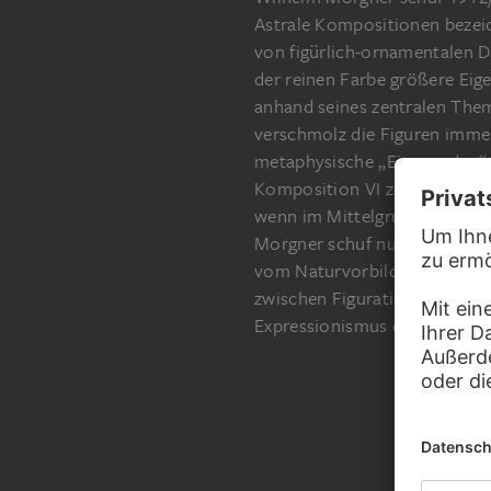
Astrale Kompositionen bezei
von figürlich-ornamentalen D
der reinen Farbe größere Eig
anhand seines zentralen The
verschmolz die Figuren imm
metaphysische „Einswerden“ 
Komposition VI zeigt eine fo
wenn im Mittelgrund noch die
Morgner schuf nur bis 1913 u
vom Naturvorbild lösen wollt
zwischen Figuration und Abs
Expressionismus einräumt w