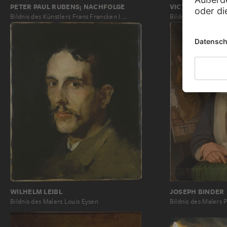
VICTOR MÜLLER,
PETER PAUL RUBENS; NACHFOLGE
Bildnis des Künstle
Bildnis des Künstlers Frans Francken I.…
WILHELM LEIBL
JOSEPH BINDER
Bildnis des Malers Louis Eysen
Bildnis des Malers P