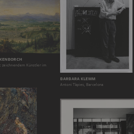
CKENBORCH
it zeichnendem Künstler im
BARBARA KLEMM
Antoni Tàpies, Barcelona