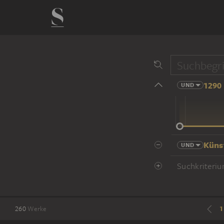
1290 
UND
14 Jhd
Küns
UND
Suchkriteriu
1
260
Werke