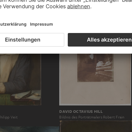
 NACH PETER PAUL RUBENS
OTTILIE W. ROEDERSTEIN
rs Frans Francken I.…
Bildnis des Malers Jakob Nussbaum
DAVID OCTAVIUS HILL
Bildnis des Porträtmalers Robert Frain
hilipp Veit