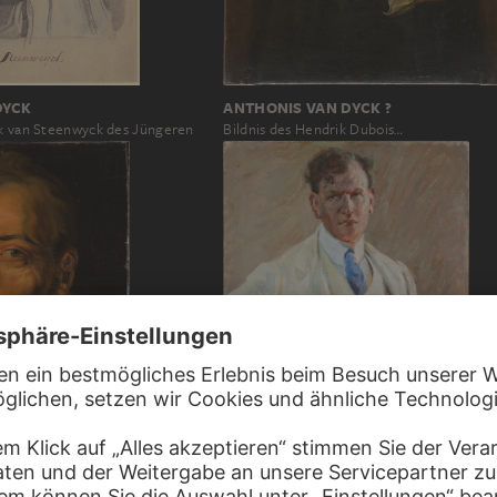
DYCK
ANTHONIS VAN DYCK ?
ck van Steenwyck des Jüngeren
Bildnis des Hendrik Dubois…