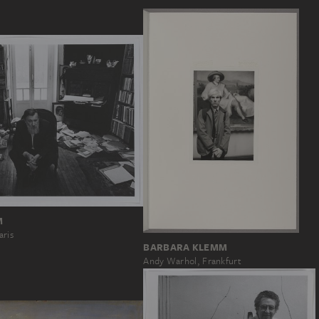
M
aris
BARBARA KLEMM
Andy Warhol, Frankfurt