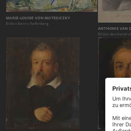
MARIE-LOUISE VON MOTESICZKY
Bildnis Benno Reifenberg
ANTHONIS VAN 
Bildnis des Hendri