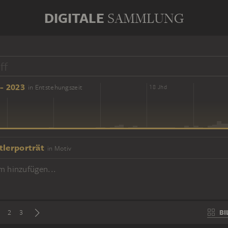
DIGITALE
SAMMLUNG
- 2023
in Entstehungszeit
16 Jhd
18 Jhd
tlerporträt
in Motiv
m hinzufügen...
BI
2
3