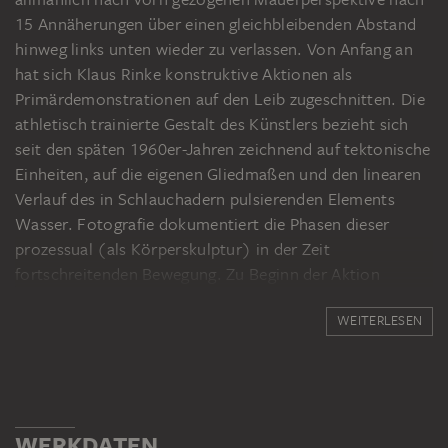
15 Annäherungen über einen gleichbleibenden Abstand
hinweg links unten wieder zu verlassen. Von Anfang an
hat sich Klaus Rinke konstruktive Aktionen als
Primärdemonstrationen auf den Leib zugeschnitten. Die
athletisch trainierte Gestalt des Künstlers bezieht sich
seit den späten 1960er-Jahren zeichnend auf tektonische
Einheiten, auf die eigenen Gliedmaßen und den linearen
Verlauf des in Schlauchadern pulsierenden Elements
Wasser. Fotografie dokumentiert die Phasen dieser
prozessual (als Körperskulptur) in der Zeit
fortschreitenden Bewegung. Zu Beginn der Aktion
konzentriert sich Rinke auf den exakt kalkulierten
WEITERLESEN
Standpunkt. Die Dominanz des Künstlerkörpers, ins
rechte Maß gependelt, liegt und steht und fällt dann mit
den Maßeinheiten ausgewählter, sorgfältig angepeilter
Flächen und Räume.
WERKDATEN
Fotos: Monika Baumgartl