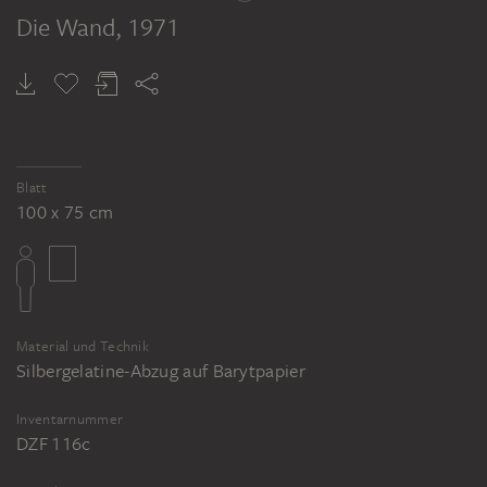
Die Wand
, 1971
KLAUS RINKE
Die Wand
Blatt
100 x 75 cm
Material und Technik
Silbergelatine-Abzug auf Barytpapier
Inventarnummer
DZF 116c