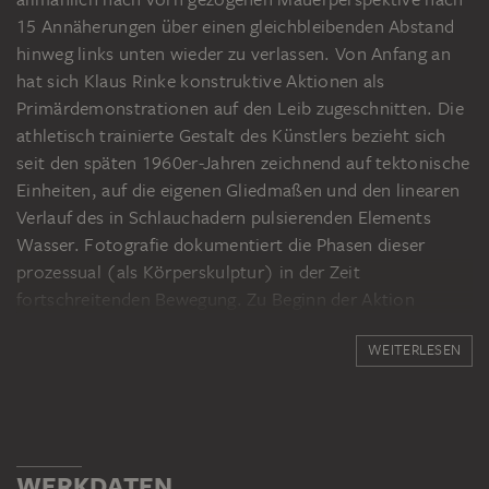
15 Annäherungen über einen gleichbleibenden Abstand
hinweg links unten wieder zu verlassen. Von Anfang an
hat sich Klaus Rinke konstruktive Aktionen als
Primärdemonstrationen auf den Leib zugeschnitten. Die
athletisch trainierte Gestalt des Künstlers bezieht sich
seit den späten 1960er-Jahren zeichnend auf tektonische
Einheiten, auf die eigenen Gliedmaßen und den linearen
Verlauf des in Schlauchadern pulsierenden Elements
Wasser. Fotografie dokumentiert die Phasen dieser
prozessual (als Körperskulptur) in der Zeit
fortschreitenden Bewegung. Zu Beginn der Aktion
konzentriert sich Rinke auf den exakt kalkulierten
WEITERLESEN
Standpunkt. Die Dominanz des Künstlerkörpers, ins
rechte Maß gependelt, liegt und steht und fällt dann mit
den Maßeinheiten ausgewählter, sorgfältig angepeilter
Flächen und Räume.
WERKDATEN
Fotos: Monika Baumgartl