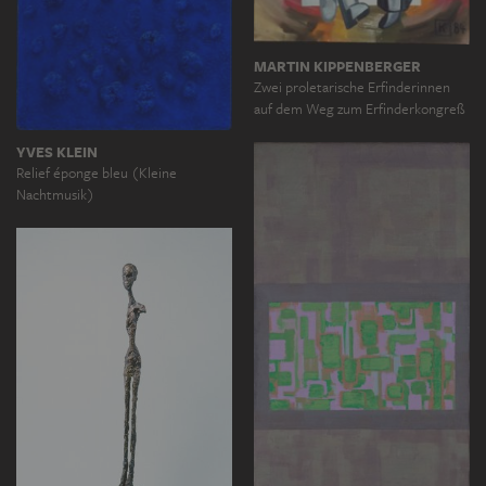
MARTIN KIPPENBERGER
Zwei proletarische Erfinderinnen
auf dem Weg zum Erfinderkongreß
YVES KLEIN
Relief éponge bleu (Kleine
Nachtmusik)