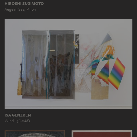
HIROSHI SUGIMOTO
Aegean Sea, Pilíon I
ISA GENZKEN
Wind I (David)