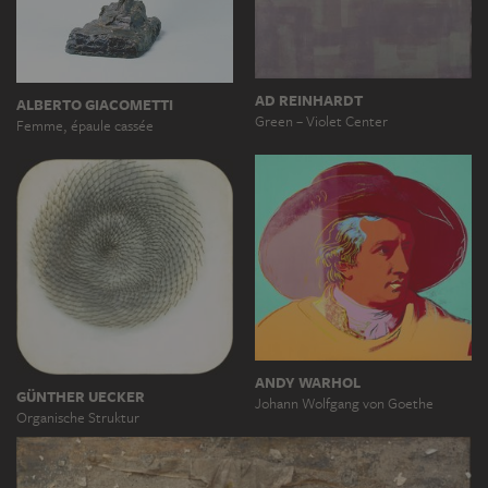
AD REINHARDT
ALBERTO GIACOMETTI
Green – Violet Center
Femme, épaule cassée
ANDY WARHOL
GÜNTHER UECKER
Johann Wolfgang von Goethe
Organische Struktur