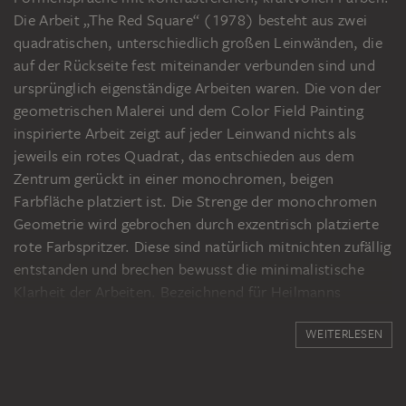
Die Arbeit „The Red Square“ (1978) besteht aus zwei
quadratischen, unterschiedlich großen Leinwänden, die
auf der Rückseite fest miteinander verbunden sind und
ursprünglich eigenständige Arbeiten waren. Die von der
geometrischen Malerei und dem Color Field Painting
inspirierte Arbeit zeigt auf jeder Leinwand nichts als
jeweils ein rotes Quadrat, das entschieden aus dem
Zentrum gerückt in einer monochromen, beigen
Farbfläche platziert ist. Die Strenge der monochromen
Geometrie wird gebrochen durch exzentrisch platzierte
rote Farbspritzer. Diese sind natürlich mitnichten zufällig
entstanden und brechen bewusst die minimalistische
Klarheit der Arbeiten. Bezeichnend für Heilmanns
ungegenständliche Arbeiten ist nicht zuletzt ihre
WEITERLESEN
kontrastreiche Farbigkeit. „The Red Square“ ist hierfür
ein exemplarisches Werk, da sich das intensive Rot der
quadratischen Formen deutlich von dem hellen
Hintergrund abhebt. Heilmanns Werk steht in einer Linie