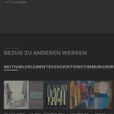
Iconclass
BEZUG ZU ANDEREN WERKEN
MOTIV
BILDELEMENTE
ASSOZIATION
STIMMUNG
WI