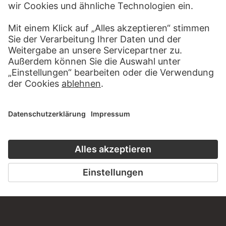
GEOMETRISCHE ABSTRAKTION
21 Werke
GEGENWARTSKUNST – DIE
HIGHLIGHTS
30 Werke
KUNSTGESCHICHTE ONLINE
CLOSE UP