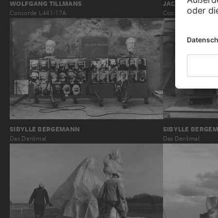
WOLFGANG TILLMANS
JACOB HILSDOR
Concorde L441-17A
Cosima Wagner
SIBYLLE BERGEMANN
SIBYLLE BERGE
Das Denkmal
Das Denkmal