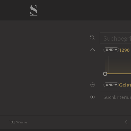
1290 
UND
14 Jhd
Gela
UND
Suchkriteriu
192
Werke