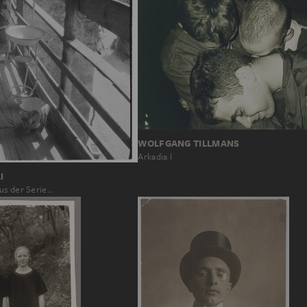
WOLFGANG TILLMANS
Arkadia I
I
us der Serie…