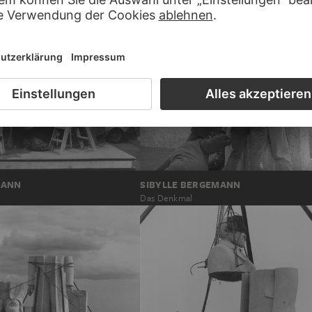
F
MANN
SIBYLLE BERGEMANN
Das Denkmal