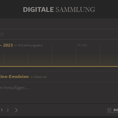
DIGITALE
SAMMLUNG
- 2023
in Entstehungszeit
16 Jhd
18 Jhd
tine-Emulsion
in Material
m hinzufügen...
1
BI
2