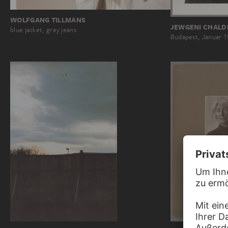
WOLFGANG TILLMANS
JEWGENI CHALD
blue jacket, grey jeans
Budapest, Januar 