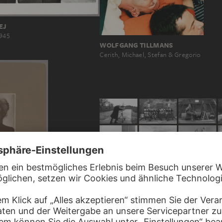
EJ
1945
WOLFGANG TILLMANS
Cerith, Michael, Stefan & Gregorio
SIBYLLE BERGEMANN
Das Denkmal