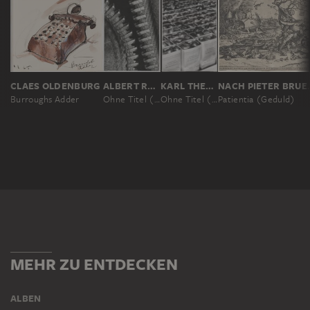
CLAES OLDENBURG
ALBERT RENGER-PATZSCH; ZUGESCHRIEBEN
KARL THEODOR GREMMLER
NACH PIE
Burroughs Adder
Ohne Titel (Makroaufnahme eines Reißverschlusses)
Ohne Titel (Ernte-Dokumentation für Andersen & Co)
Patientia (Geduld)
MEHR ZU ENTDECKEN
ALBEN