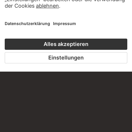
ZUR WEBSEITE
KONTAKT
Haben Sie Anregungen, Fragen oder Informationen zu
diesem Werk?
SCHREIBEN SIE UNS
PERMALINK
staedelmuseum.de/go/ds/stf2534