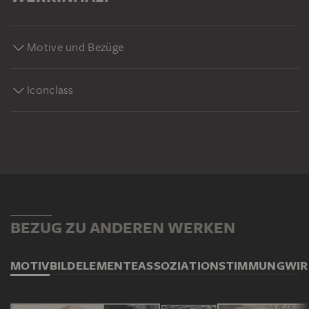
Motive und Bezüge
Iconclass
BEZUG ZU ANDEREN WERKEN
MOTIV
BILDELEMENTE
ASSOZIATION
STIMMUNG
WI