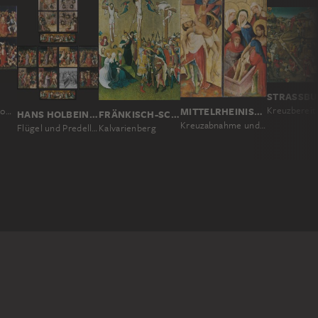
MITTELRHEINISCHER MEISTER UM 1420
Flügel des Frankfurter Dominikaneraltars, Innenseite (Passion Christi; Auferstehung)
HANS HOLBEIN D. Ä.
FRÄNKISCH-SCHWÄBISCHER MEISTER UM 1440/50
Kreuzabnahme und Grablegung Christi
Flügel und Predella des Frankfurter Dominikaneraltars
Kalvarienberg