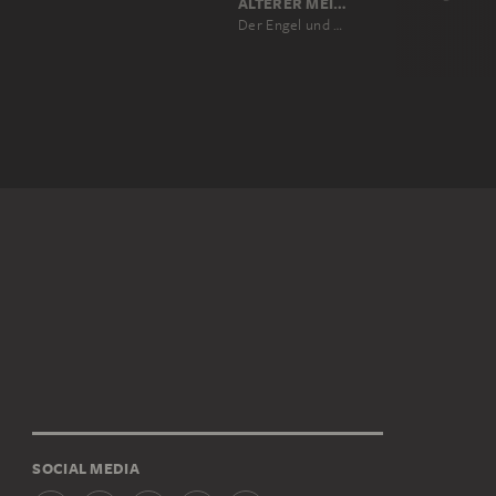
ÄLTERER MEISTER DER AACHENER SCHRANKTÜREN
Der Engel und Maria Magdalena am Grabe
SOCIAL MEDIA