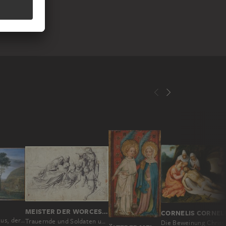
MEISTER DER WORCESTER-KREUZTRAGUNG
Landschaft mit Christus, der Maria Magdalena erscheint („Noli me tangere“)
Trauernde und Soldaten unter dem Kreuz
Die Beweinung Christ