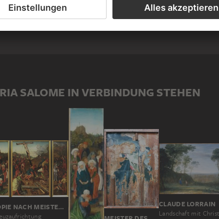
Personengruppe
TESMUTTER)
ARIA SALOME IN VERBINDUNG STEHEN
CLAUDE LORRAIN
KOPIE NACH MEISTER DES STÖTTERITZER ALTARS
euzaufrichtung
MEISTER DES PFULLENDORFER ALTARS, BARTHOLOMÄUS ZEITBLOM; WERKSTATT ?