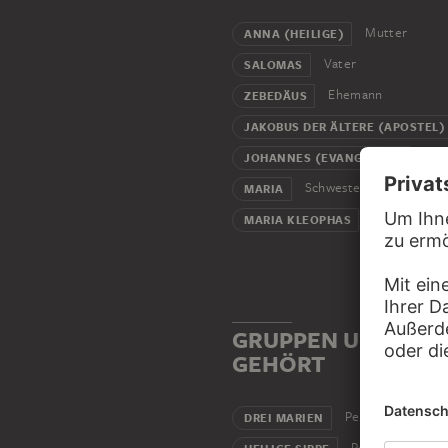
Mutter
ANNA (HEILIGE)
Vater
SALOMAS
Ehemann
ZEBEDÄUS
JAKOBUS DER ÄLTERE (APOSTEL)
Soh
JOHANNES (EVANGELIST)
Schwester
MARIA
Schwester
MARIA KLEOPHAS
GRUPPEN UND INST
GEHÖRT
Personengruppe
DREI MARIEN
Personengruppe