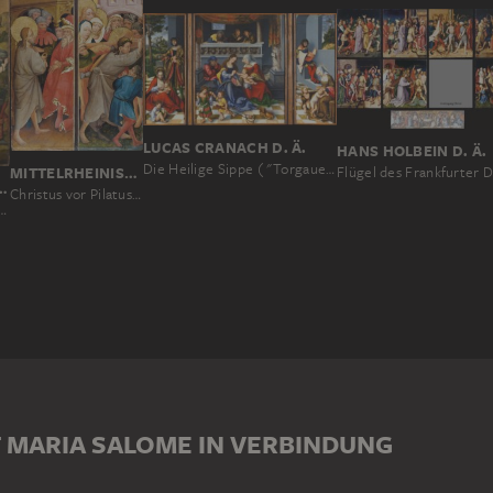
LUCAS CRANACH D. Ä.
HANS HOLBEIN D. Ä.
Die Heilige Sippe ("Torgauer Altar")
MITTELRHEINISCHER MEISTER UM 1420
CHMEISTER
Christus vor Pilatus und Kreuztragung
rstehung Christi
T MARIA SALOME IN VERBINDUNG