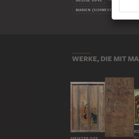
HEILIGE SIPPE
MARIEN (SCHWESTERN DER GOT
WERKE, DIE MIT M
Kr
MEISTER DES PFULLENDORFER ALTARS, BARTHOLOMÄUS ZEITBLOM; WERKSTATT ?