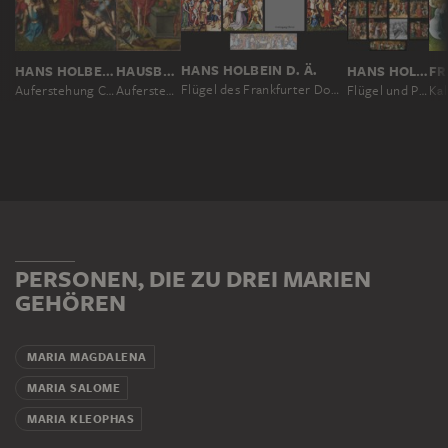
HANS HOLBEIN D. Ä.
HANS HOLBEIN D. Ä.
HAUSBUCHMEISTER
HANS HOLBEIN D. Ä.
Flügel des Frankfurter Dominikaneraltars, Innenseite (Passion Christi; Auferstehung)
Auferstehung Christi
Auferstehung Christi
Flügel und Predella des Frankfurter Dominikaneraltars
Kal
PERSONEN, DIE ZU DREI MARIEN
GEHÖREN
MARIA MAGDALENA
MARIA SALOME
MARIA KLEOPHAS