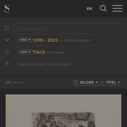
EN
1290 - 2023
UND
in Entstehungszeit
Tisch
UND
in Iconclass
Suchkriterium hinzufügen...
BILDER
TITEL
241
Werke