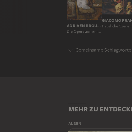
ADRIAEN BROUWER
Die Operation am Rücken
Gemeinsame Schlagworte 
Motivgattung
GENRE
Motiv
FRAU
FUSS
INNENRAUM
MEHR ZU ENTDECK
ALBEN