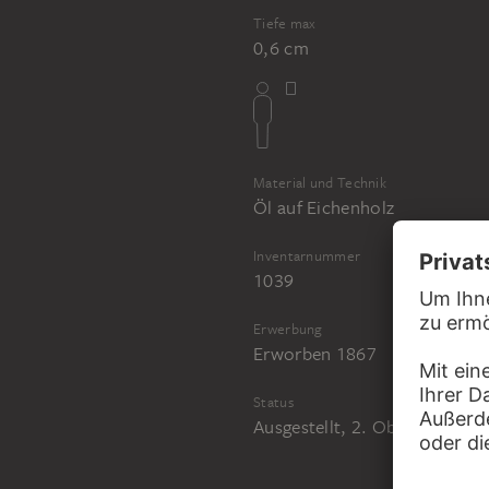
Tiefe max
0,6 cm
Material und Technik
Öl auf Eichenholz
Inventarnummer
1039
Erwerbung
Erworben 1867
Status
Ausgestellt, 2. Obergeschoss