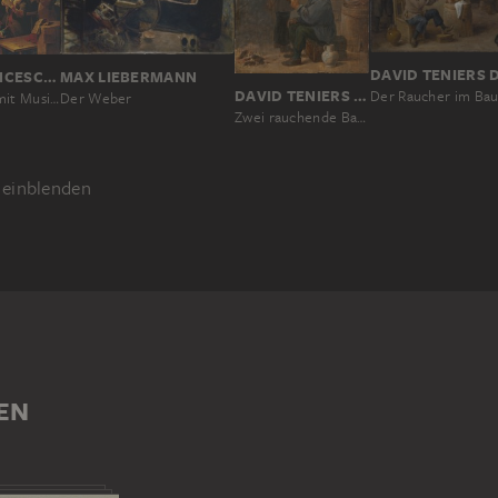
DAVID TENIERS D
MAX LIEBERMANN
GIACOMO FRANCESCO CIPPER GEN. IL TODESCHINI
DAVID TENIERS D. J.
Der Weber
Häusliche Szene mit Musikanten und Spinnerin
Zwei rauchende Bauern am Kohlenfeuer
einblenden
MANN
OPERATION
EN