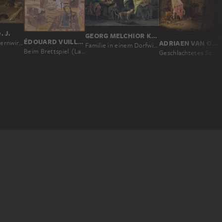
. J.
GEORG MELCHIOR KRAUS
ÉDOUARD VUILLARD
Der Raucher im Bauernwirtshaus
ADRIAEN VAN OSTADE
Familie in einem Dorfwirtshaus
F
Beim Brettspiel (La partie de Dames)
Geschlachtetes Schwein in einer Scheune