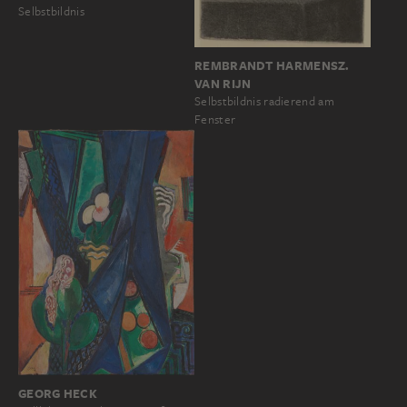
Selbstbildnis
REMBRANDT HARMENSZ.
VAN RIJN
Selbstbildnis radierend am
Fenster
GEORG HECK