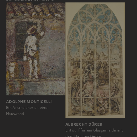
ADOLPHE MONTICELLI
Ein Anstreicher an einer
Hauswand
ALBRECHT DÜRER
Entwurf für ein Glasgemälde mit
dem Heiligen Georg