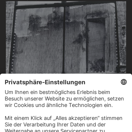
ROBERT RAUSCHENBERG
2-80-E-14A (NYC) From the series…