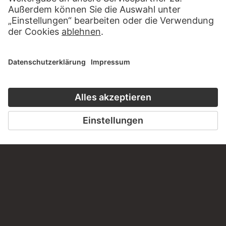
ROBERT RAUSCHENBERG
9-81-K-23 (NYC) From the series…