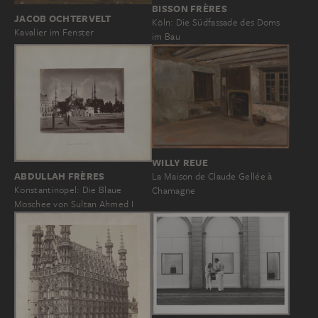
BISSON FRÈRES
JACOB OCHTERVELT
Köln: Die Südfassade des Doms
Kavalier im Fenster
im Bau
WILLY REUE
ABDULLAH FRÈRES
La Maison de Claude Gellée à
Konstantinopel: Die Blaue
Chamagne
Moschee von Sultan Ahmed I