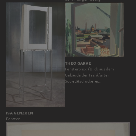
THEO GARVE
Fensterblick (Blick aus dem
Gebäude der Frankfurter
Societätsdruckerei…
ISA GENZKEN
Fenster