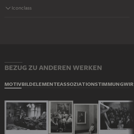
Iconclass
BEZUG ZU ANDEREN WERKEN
MOTIV
BILDELEMENTE
ASSOZIATION
STIMMUNG
WI