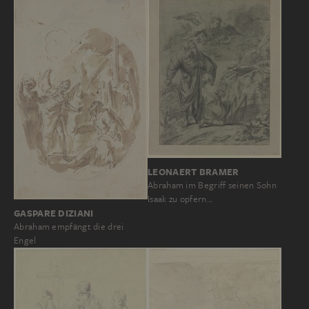
LEONAERT BRAMER
Abraham im Begriff seinen Sohn
Isaak zu opfern…
GASPARE DIZIANI
Abraham empfängt die drei
Engel