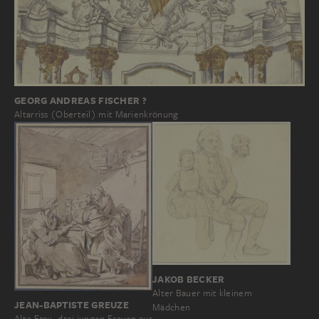
GEORG ANDREAS FISCHER ?
Altarriss (Oberteil) mit Marienkrönung
JAKOB BECKER
Alter Bauer mit kleinem
JEAN-BAPTISTE GREUZE
Mädchen
Alte Frau, drei jungen Frauen aus