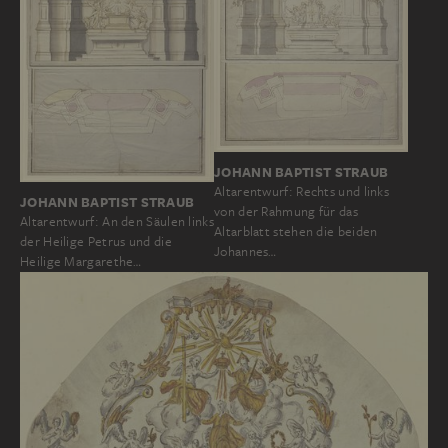
JOHANN BAPTIST STRAUB
Altarentwurf: Rechts und links
JOHANN BAPTIST STRAUB
von der Rahmung für das
Altarentwurf: An den Säulen links
Altarblatt stehen die beiden
der Heilige Petrus und die
Johannes…
Heilige Margarethe…