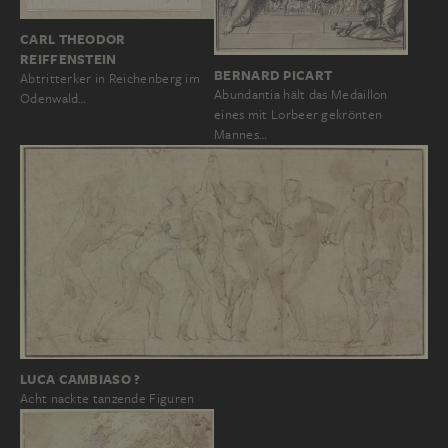
CARL THEODOR
REIFFENSTEIN
BERNARD PICART
Abtritterker in Reichenberg im
Abundantia hält das Medaillon
Odenwald…
eines mit Lorbeer gekrönten
Mannes…
LUCA CAMBIASO ?
Acht nackte tanzende Figuren