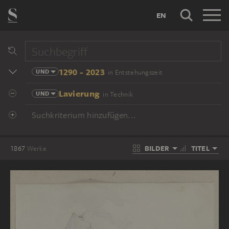
EN
1290 - 2023
UND
in Entstehungszeit
Lavierung
UND
in Technik
Suchkriterium hinzufügen...
BILDER
TITEL
1867
Werke