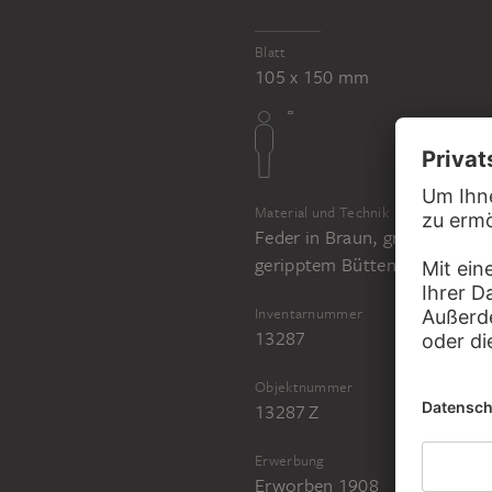
Blatt
105 x 150 mm
Material und Technik
Feder in Braun, grau laviert, 
geripptem Büttenpapier
Inventarnummer
13287
Objektnummer
13287 Z
Erwerbung
Erworben 1908