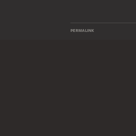
PERMALINK
staedelmuseum.de/go/ds/132
RECHTLICHES
Impressum
Datenschutz
Copyright © 2026 Städel Museum
All rights reserved.