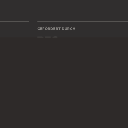
GEFÖRDERT DURCH
87z
DIGITALE SAMMLUNG
Startseite
Werke
Künstler
Alben
Über die Digitale Sammlung