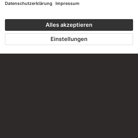
PERMALINK
staedelmuseum.de/go/ds/13288z
LETZTE AKTUALISIERUNG
14.07.2026
RECHTLICHES
Impressum
Datenschutz
Copyright © 2026 Städel Museum
All rights reserved.