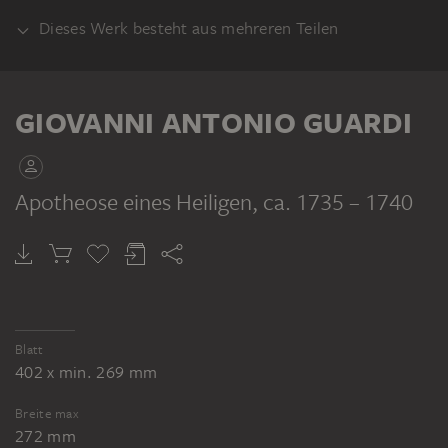
Dieses Werk besteht aus mehreren Teilen
VERSO
GIOVANNI ANTONIO GUARDI
Apotheose eines Heiligen
, ca. 1735 – 1740
GIOVANNI ANTONIO GUARDI
Personifikation des Glaubens (Fides) mit drei Engeln
Blatt
402 x min. 269 mm
Breite max
272 mm