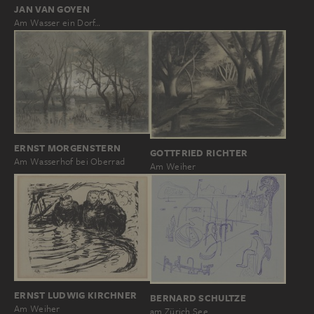
JAN VAN GOYEN
Am Wasser ein Dorf…
ERNST MORGENSTERN
GOTTFRIED RICHTER
Am Wasserhof bei Oberrad
Am Weiher
ERNST LUDWIG KIRCHNER
BERNARD SCHULTZE
Am Weiher
am Zürich See