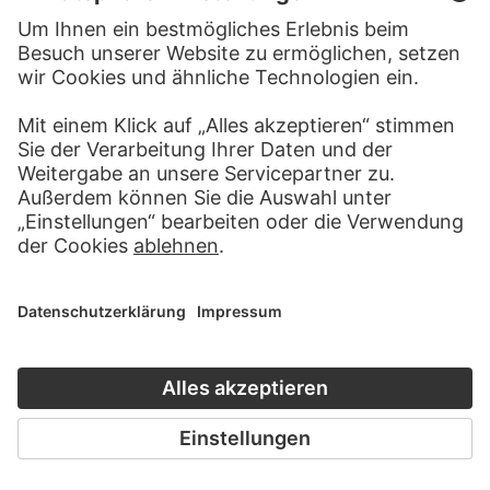
GEORG MELCHIOR KRAUS
Ansicht von Eltville am Rhein