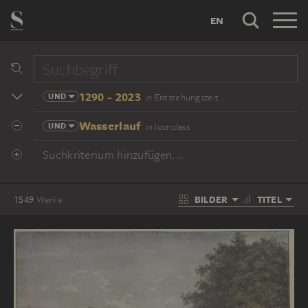
EN
1290 - 2023
UND
in Entstehungszeit
Wasserlauf
UND
in Iconclass
Suchkriterium hinzufügen...
BILDER
TITEL
1549
Werke