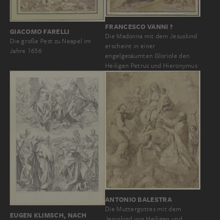
FRANCESCO VANNI ?
GIACOMO FARELLI
Die Madonna mit dem Jesuskind
Die große Pest zu Neapel im
erscheint in einer
Jahre 1656
engelgesäumten Gloriole den
Heiligen Petrus und Hieronymus
ANTONIO BALESTRA
Die Muttergottes mit dem
EUGEN KLIMSCH, NACH
Jesuskind von Heiligen und