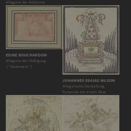
Allegorie der Alchemie
EDME BOUCHARDON
Allegorie der Mäßigung
("Moderatio")
JOHANNES ESAIAS NILSON
Allegorische Darstellung,
Pyramide mit einem Altar