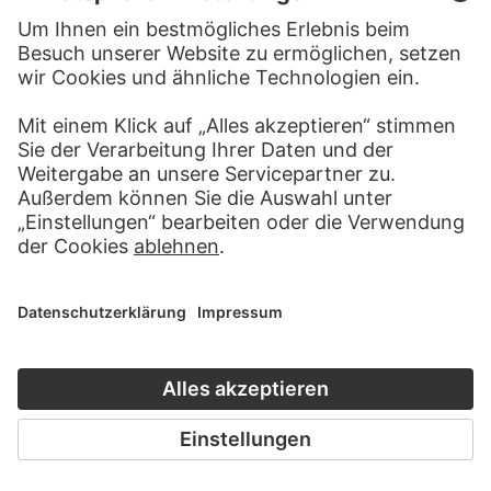
PARMIGIANINO
Märtyrerin mit zwei
Engelsknaben…
VENTURA SALIMBENI ?
CARLO MARATTI ?
Maria in einer Engelsgloriole…
Maria hebt den Schleier vom
Kind…