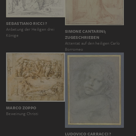
SEBASTIANO RICCI ?
Anbetung der Heiligen drei
SIMONE CANTARINI;
Könige
ZUGESCHRIEBEN
Attentat auf den heiligen Carlo
Borromeo
MARCO ZOPPO
Beweinung Christi
LUDOVICO CARRACCI ?