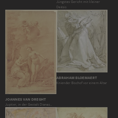
Jüngstes Gericht mit kleiner
Deësis
ABRAHAM BLOEMAERT
Kniender Bischof vor einem Altar
JOANNES VAN DREGHT
Jupiter, in der Gestalt Dianas…