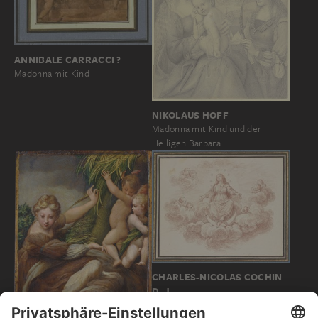
ANNIBALE CARRACCI ?
Madonna mit Kind
NIKOLAUS HOFF
Madonna mit Kind und der
Heiligen Barbara
CHARLES-NICOLAS COCHIN
D. J.
Maria auf der Mondsichel