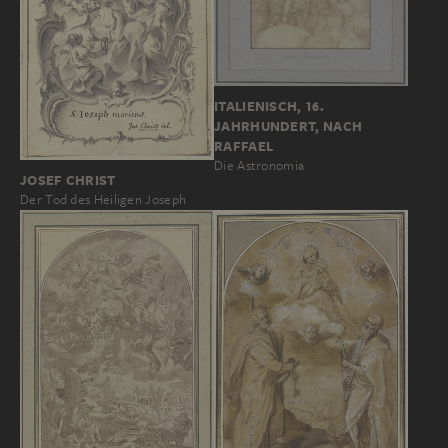
ITALIENISCH, 16.
JAHRHUNDERT, NACH
RAFFAEL
Die Astronomia
JOSEF CHRIST
Der Tod des Heiligen Joseph