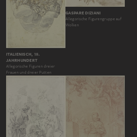
GASPARE DIZIANI
Allegorische Figurengruppe auf
Wolken
ITALIENISCH, 18.
JAHRHUNDERT
Allegorische Figuren dreier
Frauen und dreier Putten