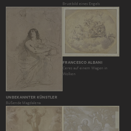
Brustbild eines Engels
FRANCESCO ALBANI
Ceres auf einem Wagen in
Wolken
UNBEKANNTER KÜNSTLER
Büßende Magdalena