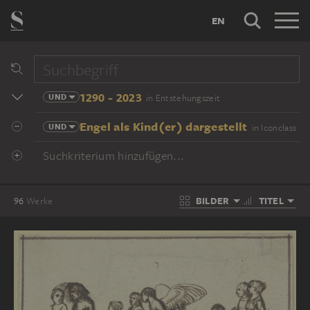
EN
1290 - 2023
UND
in Entstehungszeit
Engel als Kind(er) dargestellt
UND
in Iconclass
Suchkriterium hinzufügen...
BILDER
TITEL
96
Werke