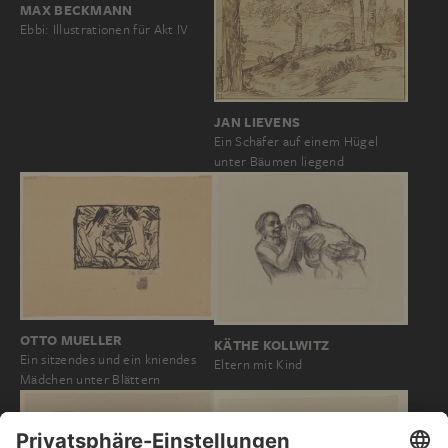
MAX BECKMANN
Ebbi: Illustrationen für Akt IV
JAN LIEVENS
Ein Schäfer auf einem Hügel
unter Bäumen liegend
OTTO MUELLER
KÄTHE KOLLWITZ
Ein sitzendes und ein kniendes
Eltern mit Kind
Mädchen unter Blättern