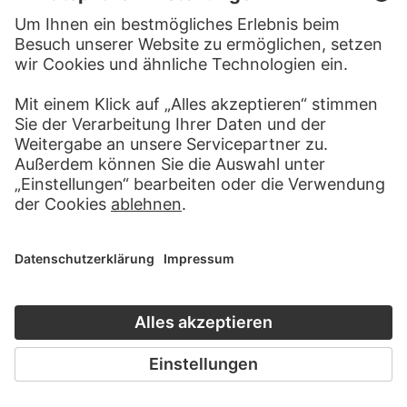
KÄTHE KOLLWITZ
Ende
KÄTHE KOLLWITZ
Erwerbslos
ERICH HECKEL
Fabrik