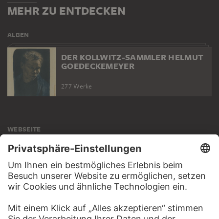
MEHR ZU ENTDECKEN
ALBEN
DER KOLLWITZ-SAMMLER HELMUT
GOEDECKEMEYER
277 Werke
WEBSEITE