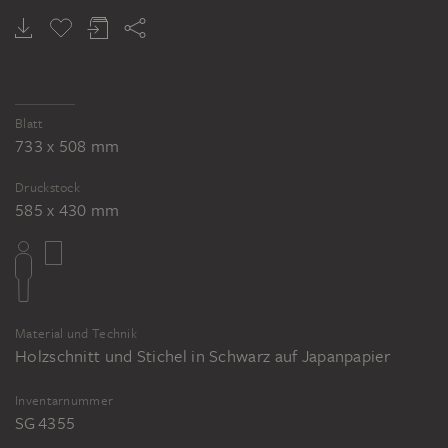
KÄTHE KOLLWITZ
Proletariat
Blatt
733 x 508 mm
Druckstock
585 x 430 mm
Material und Technik
Holzschnitt und Stichel in Schwarz auf Japanpapier
Inventarnummer
SG 4355