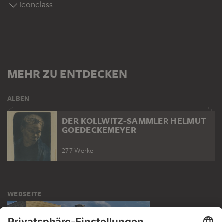
Iconclass
MEHR ZU ENTDECKEN
ALBEN
DER KOLLWITZ-SAMMLER HELMUT
GOEDECKEMEYER
277 Werke
WEBSEITE