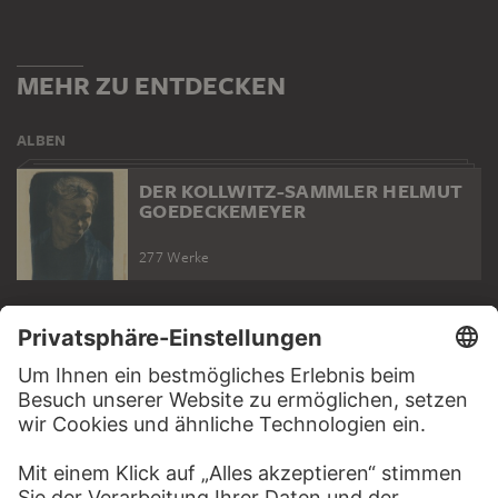
MEHR ZU ENTDECKEN
ALBEN
DER KOLLWITZ-SAMMLER HELMUT
GOEDECKEMEYER
277 Werke
WEBSEITE