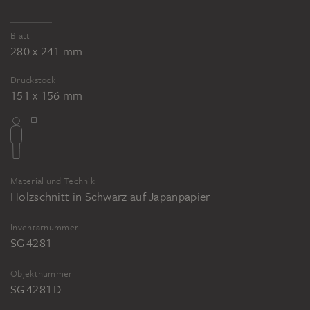
Selbstbildnis von vorn
Blatt
280 x 241 mm
Druckstock
151 x 156 mm
Material und Technik
Holzschnitt in Schwarz auf Japanpapier
Inventarnummer
SG 4281
Objektnummer
SG 4281 D