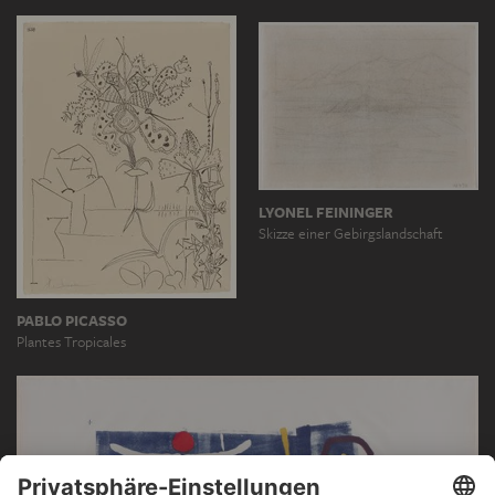
LYONEL FEININGER
Skizze einer Gebirgslandschaft
PABLO PICASSO
Plantes Tropicales