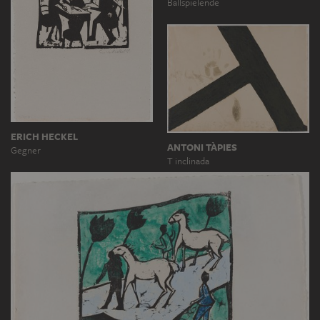
Ballspielende
ERICH HECKEL
ANTONI TÀPIES
Gegner
T inclinada