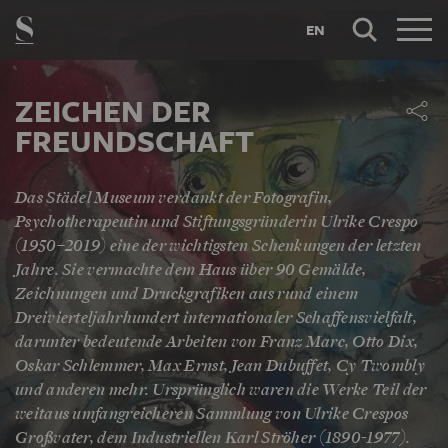
EN
ZEICHEN DER
FREUNDSCHAFT
Das Städel Museum verdankt der Fotografin,
Psychotherapeutin und Stiftungsgründerin Ulrike Crespo
(1950–2019) eine der wichtigsten Schenkungen der letzten
Jahre. Sie vermachte dem Haus über 90 Gemälde,
Zeichnungen und Druckgrafiken aus rund einem
Dreivierteljahrhundert internationaler Schaffensvielfalt,
darunter bedeutende Arbeiten von Franz Marc, Otto Dix,
Oskar Schlemmer, Max Ernst, Jean Dubuffet, Cy Twombly
und anderen mehr. Ursprünglich waren die Werke Teil der
weitaus umfangreicheren Sammlung von Ulrike Crespos
Großvater, dem Industriellen Karl Ströher (1890-1977).